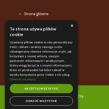
Strona główna
Oferta
×
Ta strona używa plików
Galeria
cookie
Blog
Używamy plików cookie w celu personalizacji
treści, reklam i analizy naszego ruchu.
Polityka prywatnośći
Udostępniamy również informacje o tym, jak
korzystasz z naszej witryny, naszym
Kontakt
partnerom reklamowym i analitycznym,
którzy mogą łączyć je z innymi informacjami,
które im przekazałeś lub które zebrali w
wyniku korzystania przez Ciebie z ich usług.
Dowiedz się więcej
AKCEPTUJ WSZYSTKIE
Copyright © 2025 | Psi Partner | by
ODRZUĆ WSZYSTKIE
Nexuromedia